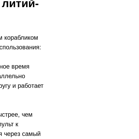
 литий-
м корабликом
спользования:
ьное время
аллельно
ругу и работает
ыстрее, чем
ульт к
я через самый