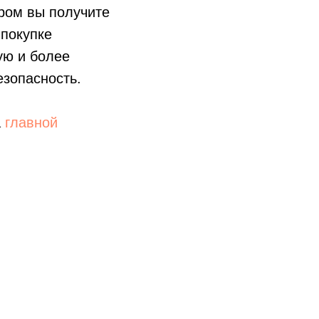
ром вы получите
 покупке
ую и более
езопасность.
а
главной