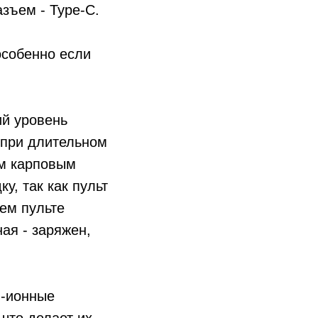
зъем - Type-C.
особенно если
ий уровень
 при длительном
им карповым
у, так как пульт
шем пульте
ая - заряжен,
й-ионные