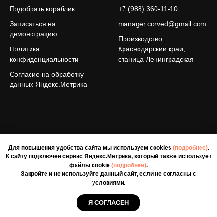
Подобрать кораблик
+7 (988) 360-11-10
Записаться на
manager.corved@gmail.com
демонстрацию
Производство:
Политика
Краснодарский край,
конфиденциальности
станица Ленинградская
Согласие на обработку
данных Яндекс.Метрика
Для повышения удобства сайта мы используем cookies
(подробнее)
.
К сайту подключен сервис Яндекс.Метрика, который также использует
файлы cookie
(подробнее)
.
Заполняя любые формы на данном сайте вы подтверждаете
Закройте и не используйте данный сайт, если не согласны с
свое совершеннолетие и соглашаетесь на обработку
условиями.
персональных данных в соответствии с
Условиями.
Закройте и не используйте данный сайт, если не согласны с
условиями.
Я СОГЛАСЕН