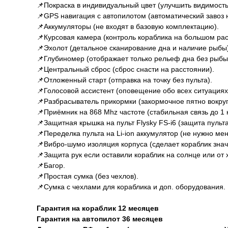
📌Покраска в индивидуальный цвет (улучшить видимость
📌GРS навигация с автопилотом (автоматический завоз н
📌Аккумуляторы (не входят в базовую комплектацию).
📌Курсовая камера (контроль кораблика на большом ра
📌Эхолот (детальное сканирование дна и наличие рыбы)
📌Глубиномер (отображает только рельеф дна без рыбы
📌Центральный сброс (сброс снасти на расстоянии).
📌Отложенный старт (отправка на точку без пульта).
📌Голосовой ассистент (оповещение обо всех ситуациях
📌Разбрасыватель прикормки (закормочное пятно вокруг 
📌Приёмник на 868 Mhz частоте (стабильная связь до 1 
📌Защитная крышка на пульт Flysky FS-i6 (защита пульт
📌Переделка пульта на Li-ion аккумулятор (не нужно мен
📌Вибро-шумо изоляция корпуса (сделает кораблик знач
📌Защита рук если оставили кораблик на солнце или от 
📌Багор.
📌Простая сумка (без чехлов).
📌Сумка с чехлами для кораблика и доп. оборудования.
Гарантия на кораблик 12 месяцев
Гарантия на автопилот 36 месяцев