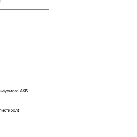
!
____________________
льзуемого АКБ
листирол)