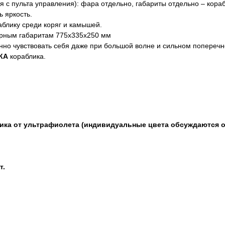
 с пульта управления): фара отдельно, габариты отдельно – кораб
 яркость.
блику среди коряг и камышей.
рным габаритам 775х335х250 мм
нно чувствовать себя даже при большой волне и сильном поперечно
КА
кораблика.
лика от ультрафиолета (индивидуальные цвета обсуждаются о
т.