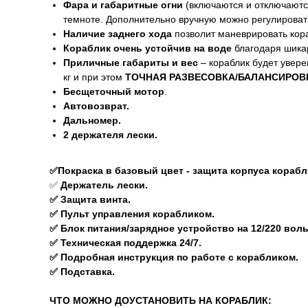
Фара и габаритные огни
(включаются и отключаются
темноте. Дополнительно вручную можно регулировать
Наличие заднего хода
позволит маневрировать кора
Кораблик очень устойчив на воде
благодаря шика
Приличные габариты и вес
– кораблик будет увере
кг и при этом
ТОЧНАЯ РАЗВЕСОВКА/БАЛАНСИРОВ
Бесщеточный мотор
.
Автовозврат.
Дальномер.
2 держателя лески.
✅Покраска в базовый цвет - защита корпуса кораб
✅
Держатель лески.
✅ Защита винта.
✅ Пульт управления корабликом.
✅ Блок питания/зарядное устройство на 12/220 воль
✅ Техническая поддержка 24/7.
✅ Подробная инструкция по работе с корабликом.
✅ Подставка.
ЧТО МОЖНО ДОУСТАНОВИТЬ НА КОРАБЛИК: