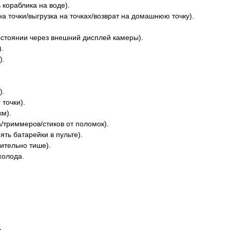
 кораблика на воде).
а точки/выгрузка на точках/возврат на домашнюю точку).
сстоянии через внешний дисплей камеры).
.
).
).
точки).
км).
а/триммеров/стиков от поломок).
ять батарейки в пульте).
ительно тише).
холода.