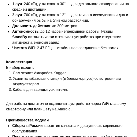
1 луч
: 240 кГц, угол охвата 30° — для детального сканирования на
средней дистанции.
2 луч
: 700 кГц, угол охвата 12° — для точного исследования дна и
обнаружения рыбы на близком расстоянии.
Дальность действия
: до 300 метров.
Автономность
: до 12 часов непрерывной работы. Режим
StandBy
автоматически отключает устройство при отсутствии
активности, экономя заряд.
Частота WiFi
: 2.47 ГГц — стабильное соединение без помех.
Комплектация
В набор входит:
Сам эхолот Акваробот-Kogger.
Усилитель/базовая станция (в белом корпусе) со встроенным
аккумулятором.
Кабель для зарядки усилителя.
Для работы достаточно подключить устройство через WiFi к вашему
смартфону или планшету на Android.
Преимущества модели
Сборка в России
: гарантия качества и доступность сервисного
обслуживания.
Простота использования
: интуитивное приложение (доступно по