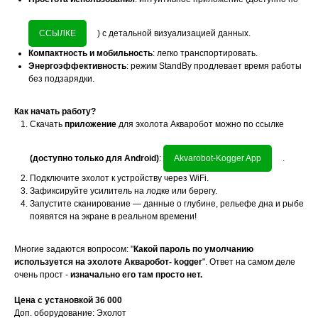
ССЫЛКЕ
) с детальной визуализацией данных.
Компактность и мобильность
: легко транспортировать.
Энергоэффективность
: режим StandBy продлевает время работы
без подзарядки.
Как начать работу?
Скачать
приложение
для эхолота Акваробот можно по ссылке
(доступно только для Android)
:
Akvarobot-Kogger App
.
Подключите эхолот к устройству через WiFi.
Зафиксируйте усилитель на лодке или берегу.
Запустите сканирование — данные о глубине, рельефе дна и рыбе
появятся на экране в реальном времени!
Многие задаются вопросом: "
Какой пароль по умолчанию
используется на эхолоте Акваробот- kogger
". Ответ на самом деле
очень прост -
изначально его там просто нет.
Цена с установкой 36 000
Доп. оборудование: Эхолот