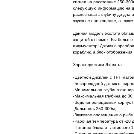
сигнал на расстояние 250-300
следующую информацию на дис
распознавать глубину до дна 
звуковое оповещение, а также
Данная модель эхолота облада
защитой от помех. Вы больше
аккумулятор! Датчик с преобр
кораблик, а блок отображения 
Характериcтики Эхолота:
-Цветной дисплей с TFT матри
-Беспроводной датчик с широк
-Минимальная глубина сканиро
-Максимальная глубина до 30 
-Водонепроницаемый корпус I
-Дальность 250-300м;
-Звуковое оповещение о рыбе
-Рабочая температура от -20 д
-Питание блока от литиевого 
-Питание датчика от кораблик