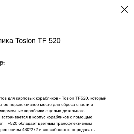
ика Toslon TF 520
р.
тов для карповых корабликов - Toslon TF520, который
ное перспективное место для сброса снасти и
икормочные кораблики с целью детального
 встраивается в корпус корабликов с помощью
lon TF520 обладает цветным трансфлективным
зрешением 480*272 и способностью передавать