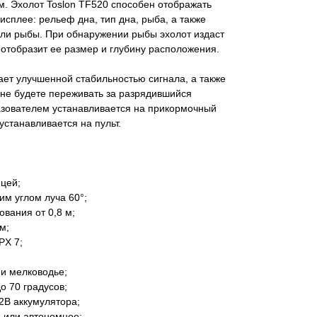
м. Эхолот Toslon TF520 способен отображать
плее: рельеф дна, тип дна, рыба, а также
или рыбы. При обнаружении рыбы эхолот издаст
 отобразит ее размер и глубину расположения.
ет улучшенной стабильностью сигнала, а также
 не будете переживать за разрядившийся
азователем устанавливается на прикормочный
устанавливается на пульт.
цей;
им углом луча 60°;
вания от 0,8 м;
м;
PX 7;
 и мелководье;
о 70 градусов;
12В аккумулятора;
а или автономное;