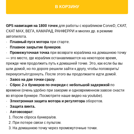
В КОРЗИНУ
GРS навигация на 1800 точек
для работы с корабликом СоrvеD, СКАТ,
СКАТ МАХ, ВЕГА, КАМАРАД, РАНФЕРРИ и многих др. в режиме
автопилота.
·
Плавный пуск мотора
при старте.
·
Плавное закрытие бункеров
.
·
Промежуточная точка
при возврате кораблика на домашнюю точку
— это место, где кораблик останавливается на некоторое время,
прежде чем продолжить путь к домашней точке. Это, как если бы вы
шли домой, но по дороге решили зайти к другу, чтобы поговорить/
перекусить/отдохнуть. После этого вы продолжаете идти домой.
·
Завоз на две точки сразу
.
·
Сброс 2-х бункеров по очереди с небольшой задержкой
по
времени (очень удобно при закорме и одновременном завозе снасти
во втором бункере. Посмотрите наше видео на yоutubе).
·
Электронная защита мотора и регулятора
оборотов.
·
Защита винта.
·
Автовозврат
:
После сброса бункера/ов.
При потере связи с пультом.
На домашнюю точку через промежуточные точки.