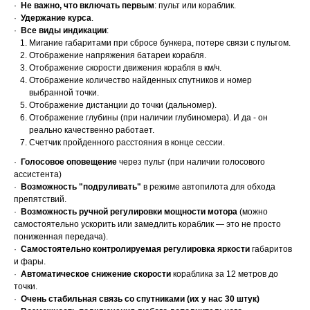
·
Не важно, что включать первым
: пульт или кораблик.
·
Удержание курса
.
·
Все виды индикации
:
Мигание габаритами при сбросе бункера, потере связи с пультом.
Отображение напряжения батареи корабля.
Отображение скорости движения корабля в км/ч.
Отображение количество найденных спутников и номер
выбранной точки.
Отображение дистанции до точки (дальномер).
Отображение глубины (при наличии глубиномера). И да - он
реально качественно работает.
Счетчик пройденного расстояния в конце сессии.
·
Голосовое оповещение
через пульт (при наличии голосового
ассистента)
·
Возможность "подруливать"
в режиме автопилота для обхода
препятствий.
·
Возможность ручной регулировки мощности мотора
(можно
самостоятельно ускорить или замедлить кораблик — это не просто
пониженная передача).
·
Самостоятельно контролируемая
регулировка яркости
габаритов
и фары.
·
Автоматическое снижение скорости
кораблика за 12 метров до
точки.
·
Очень стабильная связь со спутниками (их у нас 30 штук)